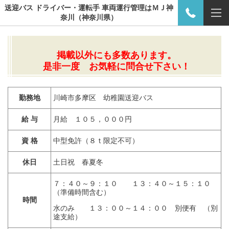
送迎バス ドライバー・運転手 車両運行管理はＭＪ神
奈川（神奈川県）
掲載以外にも多数あります。
是非一度 お気軽に問合せ下さい！
勤務地
川崎市多摩区 幼稚園送迎バス
給 与
月給 １０５，０００円
資 格
中型免許（８ｔ限定不可）
休日
土日祝 春夏冬
７：４０～９：１０ １３：４０～１５：１０
（準備時間含む）
時間
水のみ １３：００～１４：００ 別便有 （別
途支給）