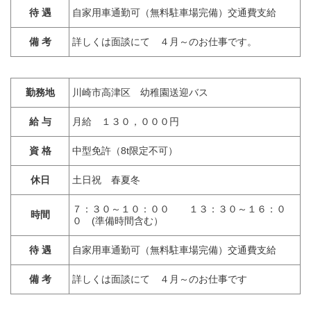
待 遇
自家用車通勤可（無料駐車場完備）交通費支給
備 考
詳しくは面談にて ４月～のお仕事です。
勤務地
川崎市高津区 幼稚園送迎バス
給 与
月給 １３０，０００円
資 格
中型免許（8t限定不可）
休日
土日祝 春夏冬
７：３０～１０：００ １３：３０～１６：０
時間
０ (準備時間含む）
待 遇
自家用車通勤可（無料駐車場完備）交通費支給
備 考
詳しくは面談にて ４月～のお仕事です